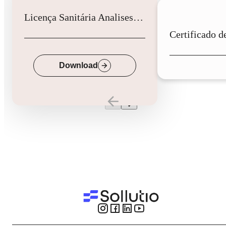
Licença Sanitária Analises Clinicas
Down
Download