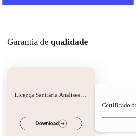
Garantia de
qualidade
Licença Sanitária Analises Clinicas
Down
Download