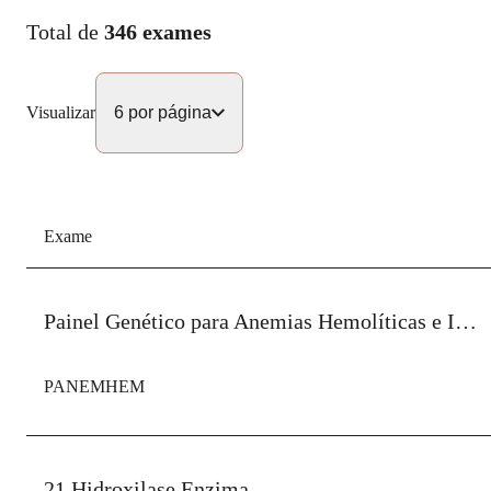
Total de
346
exames
Visualizar
6
por página
6
por página
12
por página
24
por página
48
por página
Exame
Painel Genético para Anemias Hemolíticas e Icterícia Congênita
PANEMHEM
21 Hidroxilase Enzima