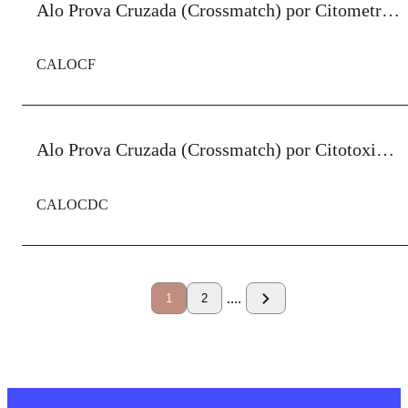
Alo Prova Cruzada (Crossmatch) por Citometria de Fluxo Contra Linfócitos T e B do Doador - Transplante
CALOCF
Alo Prova Cruzada (Crossmatch) por Citotoxicidade Dependente de Complemento (CDC) Contra Linfócitos T e B do Doador - Transplante
CALOCDC
....
1
2