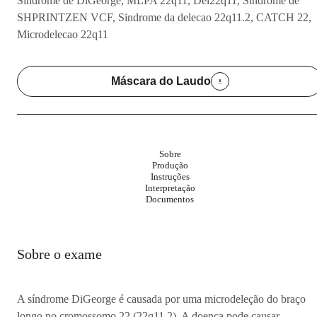
Sindrome de DiGeorge, MLPA 22q11, Del22q11, Sindrome de
SHPRINTZEN VCF, Sindrome da delecao 22q11.2, CATCH 22,
Microdelecao 22q11
Máscara do Laudo
Sobre
Produção
Instruções
Interpretação
Documentos
Sobre o exame
A síndrome DiGeorge é causada por uma microdeleção do braço
longo no cromossomo 22 (22q11.2). A doença pode causar