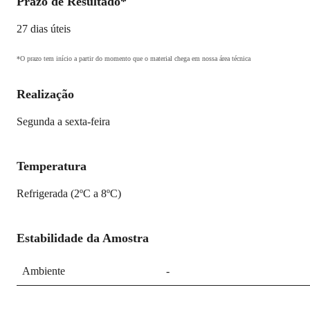
Prazo de Resultado*
27 dias úteis
*O prazo tem início a partir do momento que o material chega em nossa área técnica
Realização
Segunda a sexta-feira
Temperatura
Refrigerada (2ºC a 8ºC)
Estabilidade da Amostra
Ambiente
-