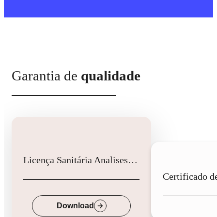
Garantia de
qualidade
Licença Sanitária Analises Clinicas
Down
Download