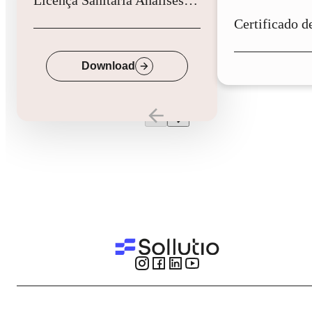
Down
Download