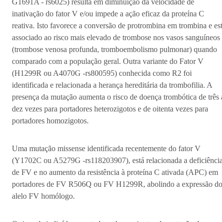
G1691A - rs6025) resulta em diminuição da velocidade de
inativação do fator V e/ou impede a ação eficaz da proteína C
reativa. Isto favorece a conversão de protrombina em trombina e es
associado ao risco mais elevado de trombose nos vasos sanguíneos
(trombose venosa profunda, tromboembolismo pulmonar) quando
comparado com a população geral. Outra variante do Fator V
(H1299R ou A4070G -rs800595) conhecida como R2 foi
identificada e relacionada a herança hereditária da trombofilia. A
presença da mutação aumenta o risco de doença trombótica de três 
dez vezes para portadores heterozigotos e de oitenta vezes para
portadores homozigotos.
Uma mutação missense identificada recentemente do fator V
(Y1702C ou A5279G -rs118203907), está relacionada a deficiênci
de FV e no aumento da resistência à proteína C ativada (APC) em
portadores de FV R506Q ou FV H1299R, abolindo a expressão d
alelo FV homólogo.