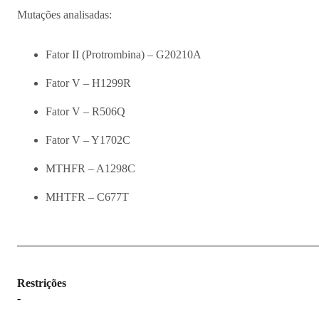
Mutações analisadas:
Fator II (Protrombina) – G20210A
Fator V – H1299R
Fator V – R506Q
Fator V – Y1702C
MTHFR – A1298C
MHTFR – C677T
Restrições
-