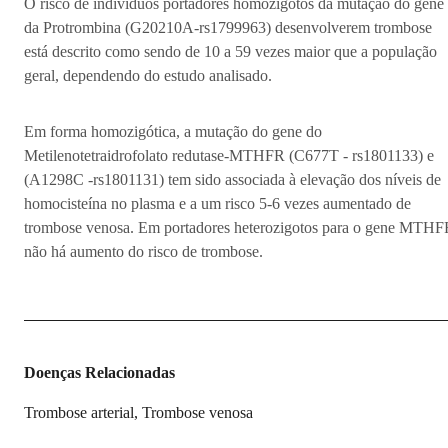
O risco de indivíduos portadores homozigotos da mutação do gene
da Protrombina (G20210A-rs1799963) desenvolverem trombose
está descrito como sendo de 10 a 59 vezes maior que a população
geral, dependendo do estudo analisado.
Em forma homozigótica, a mutação do gene do
Metilenotetraidrofolato redutase-MTHFR (C677T - rs1801133) e
(A1298C -rs1801131) tem sido associada à elevação dos níveis de
homocisteína no plasma e a um risco 5-6 vezes aumentado de
trombose venosa. Em portadores heterozigotos para o gene MTH
não há aumento do risco de trombose.
Doenças Relacionadas
Trombose arterial, Trombose venosa