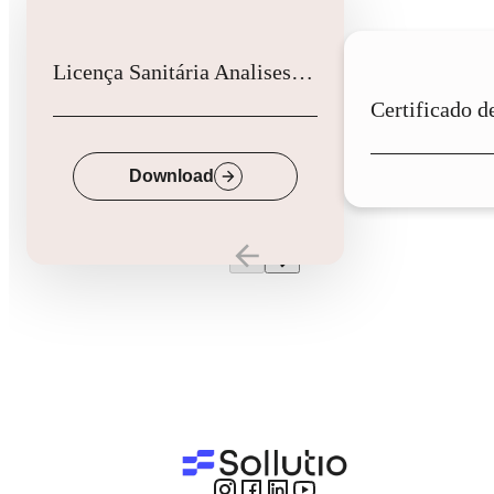
Licença Sanitária Analises Clinicas
Down
Download