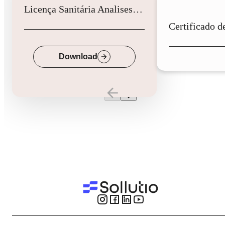
Licença Sanitária Analises Clinicas
Down
Download