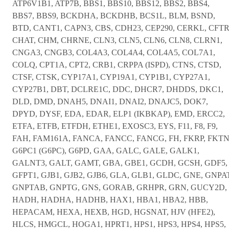
ATP6V1B1, ATP7B, BBS1, BBS10, BBS12, BBS2, BBS4,
BBS7, BBS9, BCKDHA, BCKDHB, BCS1L, BLM, BSND,
BTD, CANT1, CAPN3, CBS, CDH23, CEP290, CERKL, CFTR
CHAT, CHM, CHRNE, CLN3, CLN5, CLN6, CLN8, CLRN1,
CNGA3, CNGB3, COL4A3, COL4A4, COL4A5, COL7A1,
COLQ, CPT1A, CPT2, CRB1, CRPPA (ISPD), CTNS, CTSD,
CTSF, CTSK, CYP17A1, CYP19A1, CYP1B1, CYP27A1,
CYP27B1, DBT, DCLRE1C, DDC, DHCR7, DHDDS, DKC1,
DLD, DMD, DNAH5, DNAI1, DNAI2, DNAJC5, DOK7,
DPYD, DYSF, EDA, EDAR, ELP1 (IKBKAP), EMD, ERCC2,
ETFA, ETFB, ETFDH, ETHE1, EXOSC3, EYS, F11, F8, F9,
FAH, FAM161A, FANCA, FANCC, FANCG, FH, FKRP, FKTN
G6PC1 (G6PC), G6PD, GAA, GALC, GALE, GALK1,
GALNT3, GALT, GAMT, GBA, GBE1, GCDH, GCSH, GDF5,
GFPT1, GJB1, GJB2, GJB6, GLA, GLB1, GLDC, GNE, GNPAT
GNPTAB, GNPTG, GNS, GORAB, GRHPR, GRN, GUCY2D,
HADH, HADHA, HADHB, HAX1, HBA1, HBA2, HBB,
HEPACAM, HEXA, HEXB, HGD, HGSNAT, HJV (HFE2),
HLCS, HMGCL, HOGA1, HPRT1, HPS1, HPS3, HPS4, HPS5,