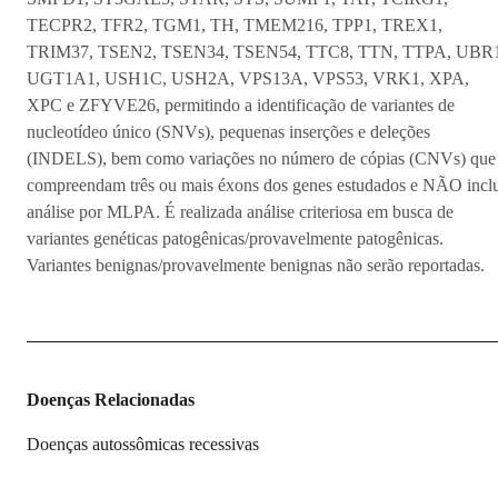
TECPR2, TFR2, TGM1, TH, TMEM216, TPP1, TREX1,
TRIM37, TSEN2, TSEN34, TSEN54, TTC8, TTN, TTPA, UBR1
UGT1A1, USH1C, USH2A, VPS13A, VPS53, VRK1, XPA,
XPC e ZFYVE26, permitindo a identificação de variantes de
nucleotídeo único (SNVs), pequenas inserções e deleções
(INDELS), bem como variações no número de cópias (CNVs) que
compreendam três ou mais éxons dos genes estudados e NÃO incl
análise por MLPA. É realizada análise criteriosa em busca de
variantes genéticas patogênicas/provavelmente patogênicas.
Variantes benignas/provavelmente benignas não serão reportadas.
Doenças Relacionadas
Doenças autossômicas recessivas