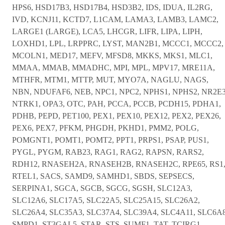
HPS6, HSD17B3, HSD17B4, HSD3B2, IDS, IDUA, IL2RG,
IVD, KCNJ11, KCTD7, L1CAM, LAMA3, LAMB3, LAMC2,
LARGE1 (LARGE), LCA5, LHCGR, LIFR, LIPA, LIPH,
LOXHD1, LPL, LRPPRC, LYST, MAN2B1, MCCC1, MCCC2,
MCOLN1, MED17, MEFV, MFSD8, MKKS, MKS1, MLC1,
MMAA, MMAB, MMADHC, MPI, MPL, MPV17, MRE11A,
MTHFR, MTM1, MTTP, MUT, MYO7A, NAGLU, NAGS,
NBN, NDUFAF6, NEB, NPC1, NPC2, NPHS1, NPHS2, NR2E3
NTRK1, OPA3, OTC, PAH, PCCA, PCCB, PCDH15, PDHA1,
PDHB, PEPD, PET100, PEX1, PEX10, PEX12, PEX2, PEX26,
PEX6, PEX7, PFKM, PHGDH, PKHD1, PMM2, POLG,
POMGNT1, POMT1, POMT2, PPT1, PRPS1, PSAP, PUS1,
PYGL, PYGM, RAB23, RAG1, RAG2, RAPSN, RARS2,
RDH12, RNASEH2A, RNASEH2B, RNASEH2C, RPE65, RS1
RTEL1, SACS, SAMD9, SAMHD1, SBDS, SEPSECS,
SERPINA1, SGCA, SGCB, SGCG, SGSH, SLC12A3,
SLC12A6, SLC17A5, SLC22A5, SLC25A15, SLC26A2,
SLC26A4, SLC35A3, SLC37A4, SLC39A4, SLC4A11, SLC6A8
SMPD1, ST3GAL5, STAR, STS, SUMF1, TAT, TCIRG1,