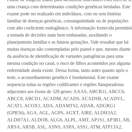
uma criança com determinadas condições genéticas herdadas. Este
exame pode ser realizado em indivíduos, com ou sem história
familiar de doenças genéticas, consanguinidade ou de populações
com alto coeficiente endogâmico. A informação fornecida permitirá
a tomada de decisões mais bem embasadas, auxiliando o
planejamento familiar e as futuras gestações. Vale ressaltar que há
muitas doenças não contempladas pelo painel e que, mesmo diante
da ausência de identificação de variantes patogênicas para uma
mesma condição no casal, o risco de filhos acometidos por alguma
enfermidade ainda existe. Dessa forma, tanto antes quanto após o
teste, o aconselhamento genético é fundamental. Este exame
sequencia todas as regiões codificantes e regiões flanqueadoras
adjacentes aos éxons de 328 genes: AAAS, ABCB11, ABCC6,
ABCC8, ABCD1, ACADM, ACADS, ACADSB, ACADVL,
ACAT1, ACOX1, ADA, ADAMTS2, ADAR, ADGRG1
(GPR56), AGA, AGL, AGPS, AGXT, AIRE, ALDH3A2,
ALDH7A1, ALDOB, ALG6, ALPL, AMT, AP1S1, AP3B1, AR,
ARSA, ARSB, ASL, ASNS, ASPA, ASS1, ATM, ATP13A2,