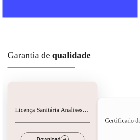
Garantia de
qualidade
Licença Sanitária Analises Clinicas
Down
Download