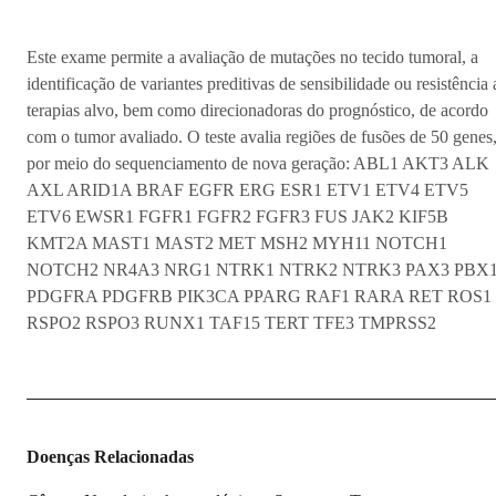
Este exame permite a avaliação de mutações no tecido tumoral, a
identificação de variantes preditivas de sensibilidade ou resistência 
terapias alvo, bem como direcionadoras do prognóstico, de acordo
com o tumor avaliado. O teste avalia regiões de fusões de 50 genes
por meio do sequenciamento de nova geração: ABL1 AKT3 ALK
AXL ARID1A BRAF EGFR ERG ESR1 ETV1 ETV4 ETV5
ETV6 EWSR1 FGFR1 FGFR2 FGFR3 FUS JAK2 KIF5B
KMT2A MAST1 MAST2 MET MSH2 MYH11 NOTCH1
NOTCH2 NR4A3 NRG1 NTRK1 NTRK2 NTRK3 PAX3 PBX
PDGFRA PDGFRB PIK3CA PPARG RAF1 RARA RET ROS1
RSPO2 RSPO3 RUNX1 TAF15 TERT TFE3 TMPRSS2
Doenças Relacionadas