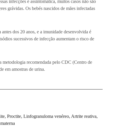
ssas infecções é assintomática, muitos casos não são
eres grávidas. Os bebés nascidos de mães infectadas
m antes dos 20 anos, e a imunidade desenvolvida é
pisódios sucessivos de infecção aumentam o risco de
do a metodologia recomendada pelo CDC (Centro de
de em amostras de urina.
te, Proctite, Linfogranuloma venéreo, Artrite reativa,
 materna