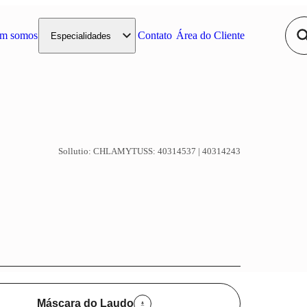
m somos
Contato
Área do Cliente
Especialidades
da
Pneumologia
Sollutio:
CHLAMY
TUSS:
40314537 | 40314243
Psiquiatria
Saúde Reprodutiva
Máscara do Laudo