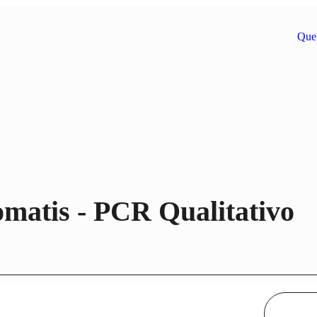
Que
mpatibilidade
Medicina Personaliza
ficação Humana
Medicina de Precisão
matis - PCR Qualitativo
logia
Oncogenética