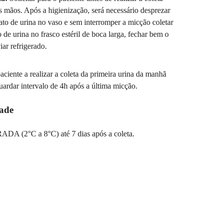
as mãos. Após a higienização, será necessário desprezar
jato de urina no vaso e sem interromper a micção coletar
 de urina no frasco estéril de boca larga, fechar bem o
iar refrigerado.
aciente a realizar a coleta da primeira urina da manhã
uardar intervalo de 4h após a última micção.
dade
A (2°C a 8°C) até 7 dias após a coleta.