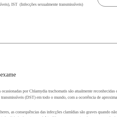
na 3P
Oncohematologia
veis), IST (Infecções sexualmente transmissíveis)
a Fetal
Pediatria
ticas e áreas de atuação
 exame
s ocasionadas por Chlamydia trachomatis são atualmente reconhecidas 
 transmissíveis (DST) em todo o mundo, com a ocorrência de aproxima
heres, as consequências das infecções clamídias são graves quando não 