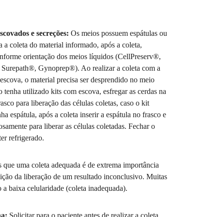
escovados e secreções:
Os meios possuem espátulas ou
 a coleta do material informado, após a coleta,
nforme orientação dos meios líquidos (CellPreserv®,
Surepath®, Gynoprep®). Ao realizar a coleta com a
 escova, o material precisa ser desprendido no meio
o tenha utilizado kits com escova, esfregar as cerdas na
asco para liberação das células coletas, caso o kit
nha espátula, após a coleta inserir a espátula no frasco e
osamente para liberar as células coletadas. Fechar o
er refrigerado.
 que uma coleta adequada é de extrema importância
ição da liberação de um resultado inconclusivo. Muitas
 a baixa celularidade (coleta inadequada).
na:
Solicitar para o paciente antes de realizar a coleta