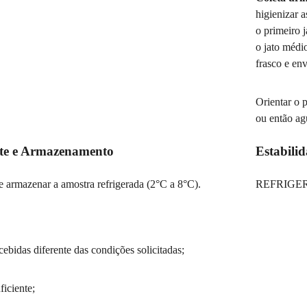
higienizar 
o primeiro 
o jato médio
frasco e env
Orientar o p
ou então ag
te e Armazenamento
Estabili
e armazenar a amostra refrigerada (2°C a 8°C).
REFRIGERAD
ebidas diferente das condições solicitadas;
iciente;