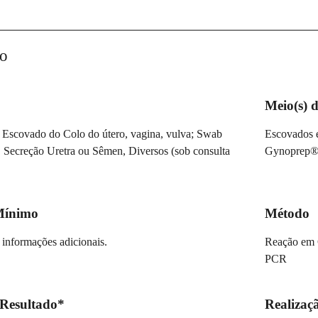
o
Meio(s) d
 Escovado do Colo do útero, vagina, vulva; Swab
Escovados e
, Secreção Uretra ou Sêmen, Diversos (sob consulta
Gynoprep® o
Mínimo
Método
 informações adicionais.
Reação em 
PCR
 Resultado*
Realizaç