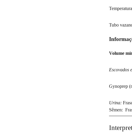
Temperatura
Tubo vazan
Informaç
Volume mí
Escovados e
Gynoprep (m
Urina:
Frasc
Sêmen: Fras
Interpr