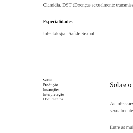
Genética das Doenças Raras
Medici
Clamídia, DST (Doenças sexualmente transmissí
Especialidades
Hematologia
Medicin
Infectologia | Saúde Sexual
especialidades diagnós
Conheça quais são as
da Soluttio
.
Sobre
Sobre o
Produção
Instruções
Interpretação
Documentos
As infecçõe
sexualmente
Entre as mul