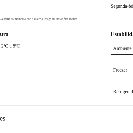
Segunda-fei
o a partir do momento que o material chega em nossa área técnica
ura
Estabili
: 2ºC a 8ºC
Ambiente
Freezer
Refrigerad
es