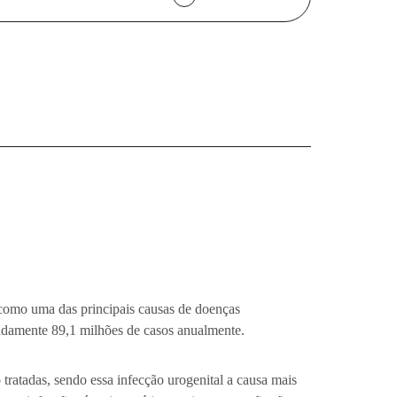
Saúde Sexual
Terapia Celular
Saiba Mais
como uma das principais causas de doenças
damente 89,1 milhões de casos anualmente.
tratadas, sendo essa infecção urogenital a causa mais