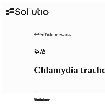
Especialidades
Ver Todos os exames
Cardiologia
Histoco
Citogenética
Identi
Chlamydia tracho
Gastroenterologia
Infecto
Sinônimos