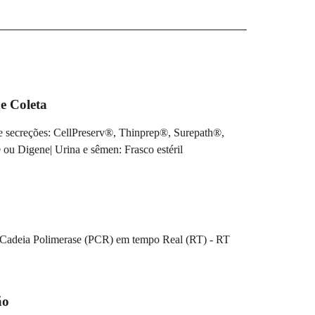
e Coleta
 secreções: CellPreserv®, Thinprep®, Surepath®,
u Digene| Urina e sêmen: Frasco estéril
Cadeia Polimerase (PCR) em tempo Real (RT) - RT
ão