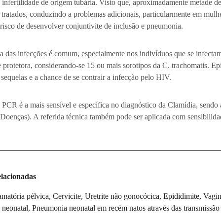
 infertilidade de origem tubária. Visto que, aproximadamente metade de
 tratados, conduzindo a problemas adicionais, particularmente em mulh
risco de desenvolver conjuntivite de inclusão e pneumonia.
a das infecções é comum, especialmente nos indivíduos que se infecta
 protetora, considerando-se 15 ou mais sorotipos da C. trachomatis. E
sequelas e a chance de se contrair a infecção pelo HIV.
e PCR é a mais sensível e específica no diagnóstico da Clamídia, sen
Doenças). A referida técnica também pode ser aplicada com sensibilida
lacionadas
matória pélvica, Cervicite, Uretrite não gonocócica, Epididimite, Vagini
e neonatal, Pneumonia neonatal em recém natos através das transmissão