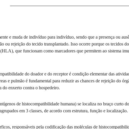
na 3P
Oncohematologia
a Fetal
Pediatria
ente e muda de indivíduo para indivíduo, sendo que a presença ou aus
ção ou rejeição do tecido transplantado. Isso ocorre porque os tecidos 
 (HLA), que funcionam como marcadores que permitem ao sistema imunol
ticas e áreas de atuação
mpatibilidade do doador e do receptor é condição elementar das atividad
reas e pulmão é fundamental para reduzir as chances de rejeição do órgã
a do enxerto contra o hospedeiro.
tígenos de histocompatibilidade humana) se localiza no braço curto 
rupados em 3 classes, de acordo com estrutura, função e localização.
rficos, responsáveis pela codificação das moléculas de histocompati