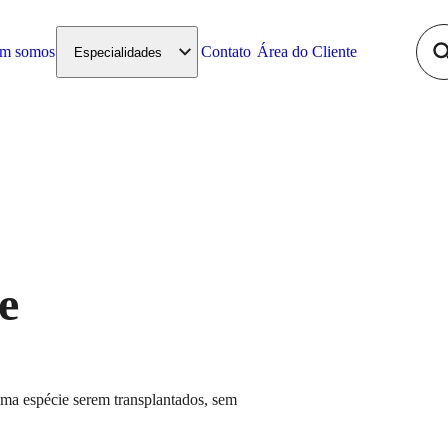
m somos
Contato
Área do Cliente
Especialidades
da
Pneumologia
Psiquiatria
e
Saúde Reprodutiva
sma espécie serem transplantados, sem