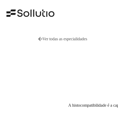
Especialidades
Ver todas as especialidades
Cardiologia
Histoco
Citogenética
Identi
Gastroenterologia
Infecto
A histocompatibilidade é a ca