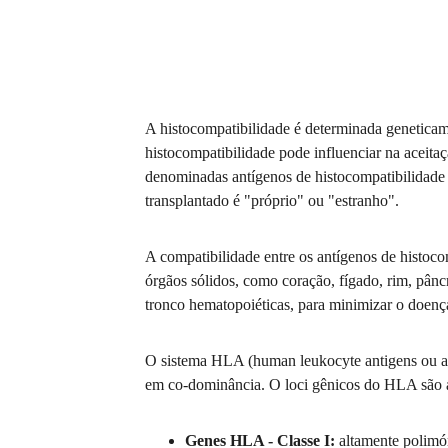
Genética das Doenças Raras
Medici
Hematologia
Medicin
A histocompatibilidade é determinada geneticam
histocompatibilidade pode influenciar na aceita
denominadas antígenos de histocompatibilidade
transplantado é "próprio" ou "estranho".
especialidades diagnós
Conheça quais são as
da Soluttio
.
A compatibilidade entre os antígenos de histoco
órgãos sólidos, como coração, fígado, rim, pânc
tronco hematopoiéticas, para minimizar o doenç
O sistema HLA (human leukocyte antigens ou an
em co-dominância. O loci gênicos do HLA são ag
Genes HLA - Classe I:
altamente polimó