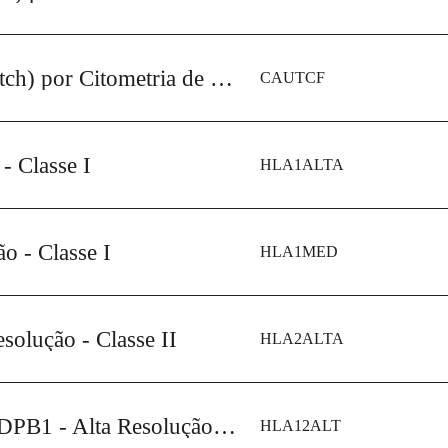
Auto Prova Cruzada (Crossmatch) por Citometria de Fluxo Contra Linfócitos T e B
CAUTCF
 Classe I
HLA1ALTA
 - Classe I
HLA1MED
olução - Classe II
HLA2ALTA
HLA-A, B, C, DRB1, DQB1, DPB1 - Alta Resolução - Classe I e Classe II
HLA12ALT