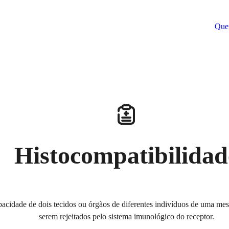
Que
mpatibilidade
Medicina Personaliza
ficação Humana
Medicina de Precisão
Histocompatibilidad
logia
Oncogenética
pacidade de dois tecidos ou órgãos de diferentes indivíduos de uma me
serem rejeitados pelo sistema imunológico do receptor.