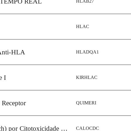
 TEMPO REAL
HLAB27
HLAC
 Anti-HLA
HLADQA1
 I
KIRHLAC
 Receptor
QUIMERI
Alo Prova Cruzada (Crossmatch) por Citotoxicidade Dependente de Complemento (CDC) Contra Linfócitos T e B do Doador - Transplante
CALOCDC