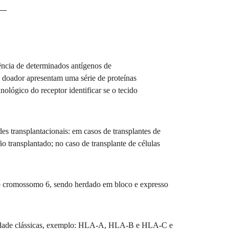
Saúde Sexual
Terapia Celular
ência de determinados antígenos de
do doador apresentam uma série de proteínas
ógico do receptor identificar se o tecido
Saiba Mais
es transplantacionais: em casos de transplantes de
o transplantado; no caso de transplante de células
do cromossomo 6, sendo herdado em bloco e expresso
bilidade clássicas, exemplo: HLA-A, HLA-B e HLA-C e