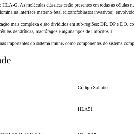
 HLA-G. As moléculas clássicas estão presentes em todas as células 
mina na interface materno-fetal (citotrofoblastos invasivos), envolvido
ação mais complexa e são divididos em sub-regiões: DR, DP e DQ, cod
lulas dendríticas, macrófagos e alguns tipos de linfócitos T.
nas importantes do sistema imune, como componentes do sistema comple
ade
Código Sollutio
HLA51