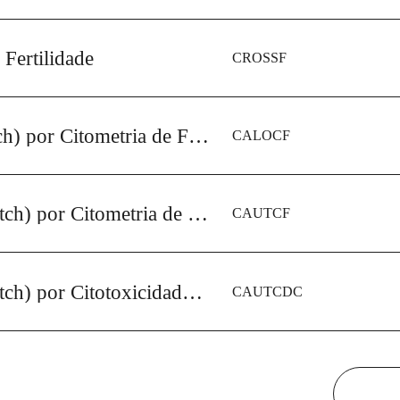
Fertilidade
CROSSF
Alo Prova Cruzada (Crossmatch) por Citometria de Fluxo Contra Linfócitos T e B do Doador - Transplante
CALOCF
Auto Prova Cruzada (Crossmatch) por Citometria de Fluxo Contra Linfócitos T e B
CAUTCF
Auto Prova Cruzada (Crossmatch) por Citotoxicidade Dependente de Complemento (CDC) contra Linfócitos T e B - Transplante
CAUTCDC