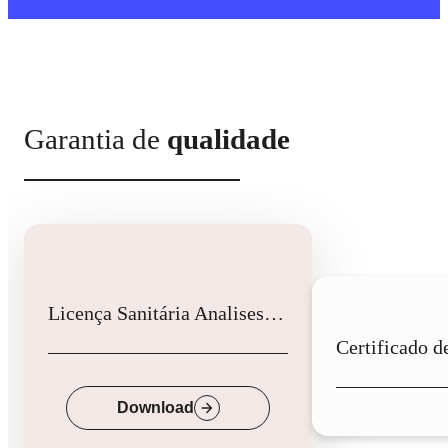
Garantia de
qualidade
Licença Sanitária Analises Clinicas
Down
Download