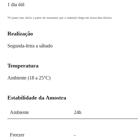
1 dia útil
*O prazo tem início a partir do momento que o material chega em nossa área técnica
Realização
Segunda-feira a sábado
Temperatura
Ambiente (18 a 25°C)
Estabilidade da Amostra
Ambiente
24h
Freezer
-