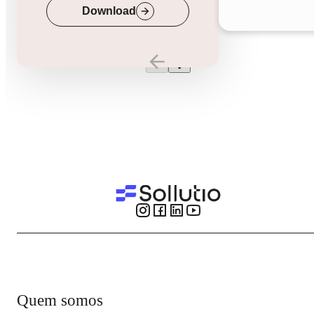
Down
Download
Quem somos