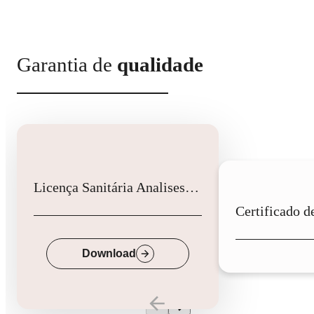
Garantia de
qualidade
Licença Sanitária Analises Clinicas
Down
Download