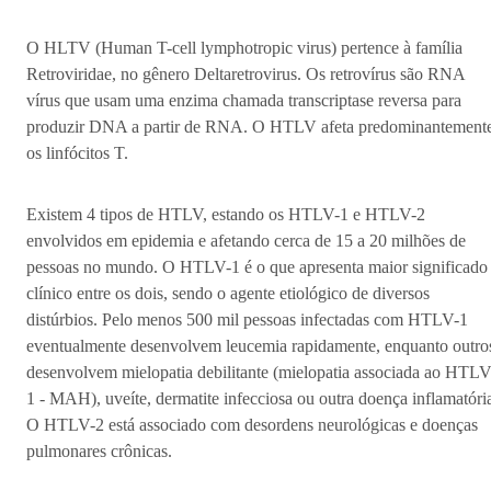
O HLTV (Human T-cell lymphotropic virus) pertence à família
Retroviridae, no gênero Deltaretrovirus. Os retrovírus são RNA
vírus que usam uma enzima chamada transcriptase reversa para
produzir DNA a partir de RNA. O HTLV afeta predominantement
os linfócitos T.
Existem 4 tipos de HTLV, estando os HTLV-1 e HTLV-2
envolvidos em epidemia e afetando cerca de 15 a 20 milhões de
pessoas no mundo. O HTLV-1 é o que apresenta maior significado
clínico entre os dois, sendo o agente etiológico de diversos
distúrbios. Pelo menos 500 mil pessoas infectadas com HTLV-1
eventualmente desenvolvem leucemia rapidamente, enquanto outro
desenvolvem mielopatia debilitante (mielopatia associada ao HTLV
1 - MAH), uveíte, dermatite infecciosa ou outra doença inflamatóri
O HTLV-2 está associado com desordens neurológicas e doenças
pulmonares crônicas.