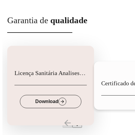
Garantia de
qualidade
Licença Sanitária Analises Clinicas
Down
Download