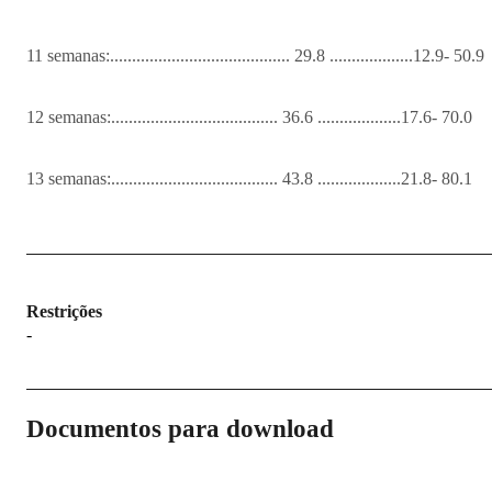
11 semanas:......................................... 29.8 ...................12.9- 50.9
12 semanas:...................................... 36.6 ...................17.6- 70.0
13 semanas:...................................... 43.8 ...................21.8- 80.1
Restrições
-
Documentos para download