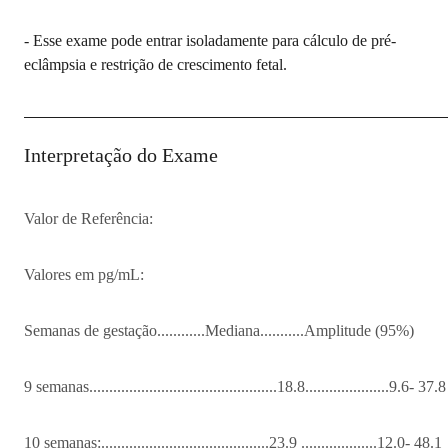
- Esse exame pode entrar isoladamente para cálculo de pré-
eclâmpsia e restrição de crescimento fetal.
Interpretação do Exame
Valor de Referência:
Valores em pg/mL:
Semanas de gestação............Mediana...........Amplitude (95%)
9 semanas...............................................18.8.....................9.6- 37.8
10 semanas:..........................................23.9 ...................12.0- 48.1