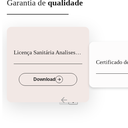
Garantia de
qualidade
Licença Sanitária Analises Clinicas
Down
Download