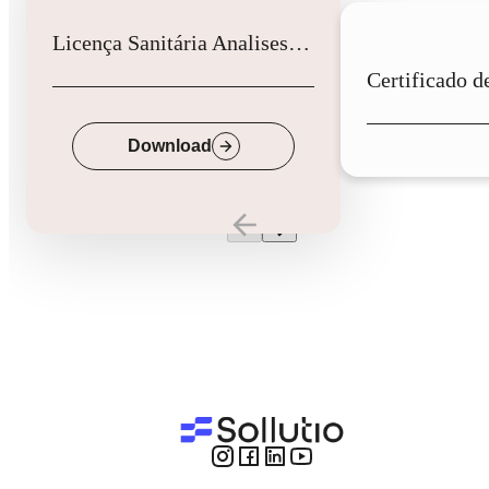
Licença Sanitária Analises Clinicas
Down
Download